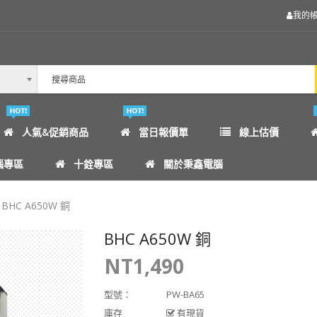
我的
人氣&促銷商品
當日報價單
線上估價
腦專區
十銓專區
關於秉鑫電腦
BHC A650W 銅
BHC A650W 銅
NT1,490
型號：
PW-BA65
庫存
有現貨