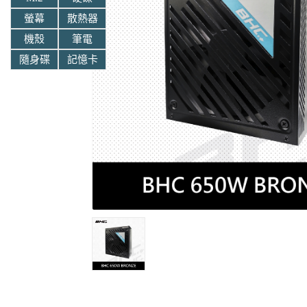
螢幕
散熱器
機殼
筆電
隨身碟
記憶卡