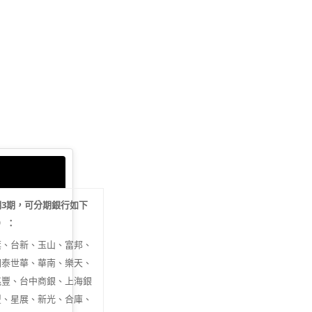
期
3
期，可分期銀行如下
行）：
旗、台新、玉山、富邦、
國泰世華、華南、樂天、
兆豐、台中商銀、上海銀
豐、星展、新光、合庫、