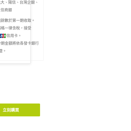
元大、陽信、台灣企銀、
三信商銀
盡餘數於第一期收取。
價格一律含稅，接受
信用卡。
分期金額將依各發卡銀行
整。