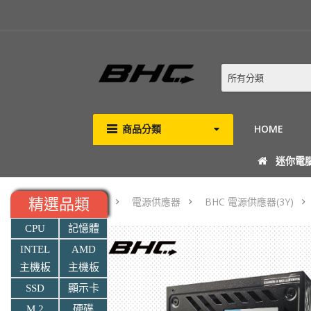
所有分類
商品分類
HOME
迷你電
電源供應器
BHC 電源供應器(3Y)
精選品類
CPU
記憶體
INTEL
AMD
主機板
主機板
SSD
顯示卡
M.2
硬碟