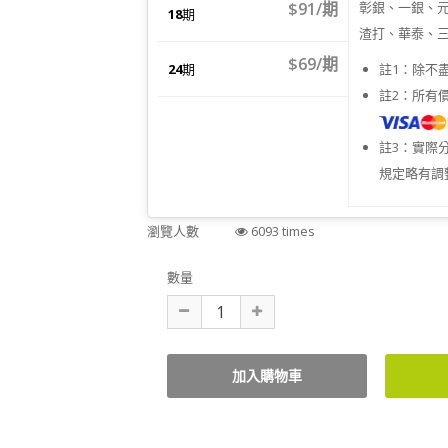
$91/期
彰銀、一銀、
18
期
渣打、華泰、
$69/期
24
期
註1：除不
註2：所有
註3：實際
規定略有調
瀏覽人數
6093 times
數量