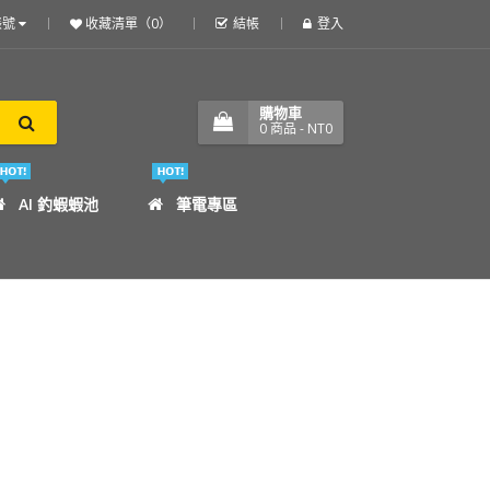
帳號
收藏清單（0）
結帳
登入
購物車
0
商品
- NT0
AI 釣蝦蝦池
筆電專區