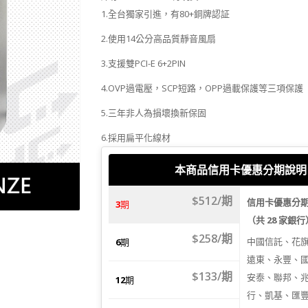
1.全台獨家引進，有80+銅牌認証
2.使用14公分高品質靜音風扇
3.支援雙PCI-E 6+2PIN
4.OVP過電壓，SCP短路，OPP過載保護等三項保護
5.三年非人為損壞換新保固
6.採用扁平化線材
本商品信用卡優惠分期說明
$512/期
信用卡優惠分
3
期
（共 28 家銀
$258/期
中國信託、花
6
期
遠東、永豐、
$133/期
安泰、聯邦、
12
期
行、凱基、匯