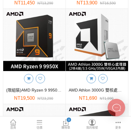
INTEL主機板
NT11,450
NT13,900
NT13,290
NT16,590
AMD主機板
2.5 SSD
M.2 SSD
內接式硬碟
外接隨身碟
More Categories
(限組裝)AMD Ryzen 9 9950X 16核心處理器4.3G(↑5.7G)/64M/170W/RDNA內顯【無風扇】
AMD Athlon 3000G 雙核處理器 3.5G)/5M/35W/內顯
NT19,500
NT1,690
NT23,290
NT1,990
0
首頁
估價
購物車
我的帳號
更多