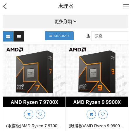
處理器
更多分類
SIDEBAR
客訂商品
筆電
超值DIY主機
迷你PC專區
華碩品牌桌上型組裝機
處理器
記憶體
(限搭板)AMD Ryzen 7 9700X 8核心處理器3.8G(↑5.5G)/32M/65W/RDNA內顯【無風扇】
(限搭板)AMD Ryzen 9 9900X 12核心處理器4.4G(↑5.6G)/32M/120W/RDNA內顯【無風扇】