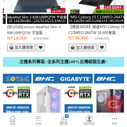
INTEL主機板
AMD主機板
2.5 SSD
[加12GB]Lenovo IdeaPad Slim 3
【贈送16GB】微星MSI Cyborg 15
83K100PQTW 宇宙藍...
C13WEO-264TW 15.6吋筆電...
M.2 SSD
NT19,000
NT36,990
NT23,990
NT46,990
加入購物車
加入購物車
內接式硬碟
外接隨身碟
主機系列專區<全系列主機100%台灣組裝生產>
More Categories
0
首頁
估價
購物車
我的帳號
更多