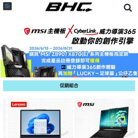
客訂商品
筆電
超值DIY主機
促銷組合
迷你PC專區
華碩品牌桌上型組裝機
處理器
記憶體