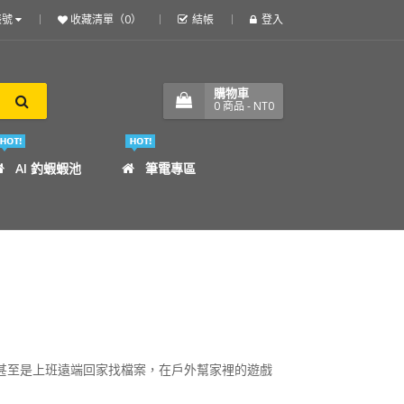
帳號
收藏清單（0）
結帳
登入
購物車
0
商品
- NT0
AI 釣蝦蝦池
筆電專區
甚至是上班遠端回家找檔案，在戶外幫家裡的遊戲