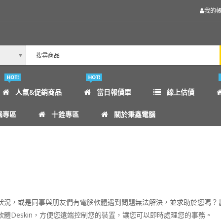
我的
人氣&促銷商品
當日報價單
線上估價
腦專區
十銓專區
關於秉鑫電腦
狀況，或是同事與朋友們有電腦軟體遇到問題無法解決，並求助於您嗎？
體Deskin，方便您遠端控制您的裝置，讓您可以即時處理您的事務。