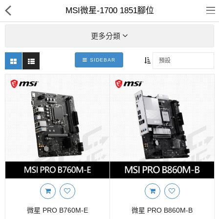
MSI微星-1700 1851腳位
更多分類
SIDEBAR
客訂商品
筆電
超值DIY主機
迷你PC專區
華碩品牌桌上型組裝機
處理器
記憶體
微星 PRO B760M-E
微星 PRO B860M-B