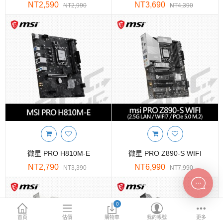
INTEL主機板
NT2,590
NT3,690
NT2,990
NT4,390
AMD主機板
2.5 SSD
M.2 SSD
內接式硬碟
外接隨身碟
More Categories
微星 PRO H810M-E
微星 PRO Z890-S WIFI
NT2,790
NT6,990
NT3,390
NT7,990
0
首頁
估價
購物車
我的帳號
更多