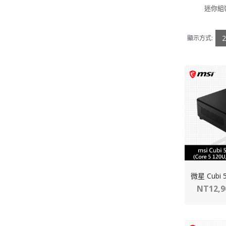
迷你組裝
2
顯示方式:
NT12,