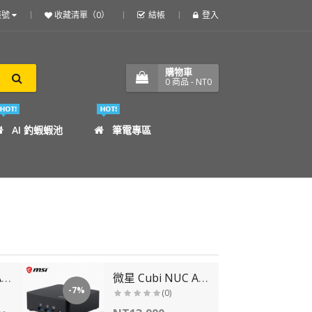
帳號
收藏清單（0）
結帳
登入
購物車
0
商品
- NT0
AI 釣蝦蝦池
筆電專區
微星 Cubi 5 1MA-487BTW-B3100UXX (Core3-100U/SSD.RAM....
微星 Cubi NUC AI 1UMG-039BTW-B5125HXX(Intel Core 5-1...
-7%
-6%
(0)