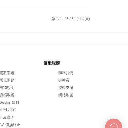
顯示 1 - 15 / 51 (共 4 頁)
售後服務
關於秉鑫
聯絡我們
常見問題
退換貨
購物說明
技術支援
遠端軟體
網站地圖
Deskin實測
Intel 270K
Plus實測
AGI快換終止