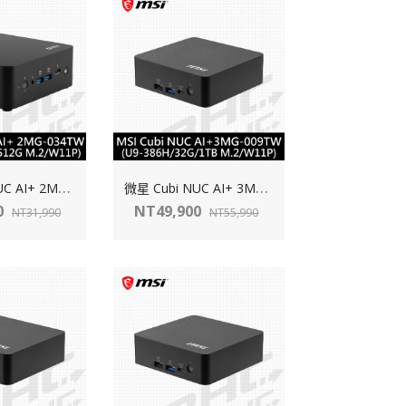
微
星 Cubi NUC AI+ 2MG-034TW-B5226V16GS51X11PNGA(Intel U5-226V/16G/512GB/WIN11 PRO)
微
星 Cubi NUC AI+ 3MG-009TW-B9386H32GS1TX11PNGPA(Intel U9 386H/32G/1TB/WIN 11 Pro)
0
NT49,900
NT31,990
NT55,990