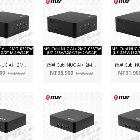
微
星 Cubi NUC AI+ 2MG-032TW-B9288V32GS2TX11PNGPA(Intel U9-288V/32G/2TB/WIN11 PRO)
微
星 Cubi NUC AI+ 2MG-033TW-B7258V32GS1TX11PNGPA(Intel U7-258V/32G/1TB/WIN11 PRO)
900
NT38,900
NT31,90
NT47,990
NT39,990