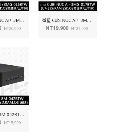
微
星 Cubi NUC AI+ 3MG-016BTW-B9386HXX(U9-386H【SSD.RAM.OS選購】)
微
星 Cubi NUC AI+ 3MG-017BTW-B7355HXX(U7-355【SSD.RAM.OS選購】)
0
NT19,900
NT26,990
NT21,990
微
星 Cubi Z 8M-042BTW-BAR5220XX(AMD R5 220【SSD.RAM.OS選購】)
0
NT15,990