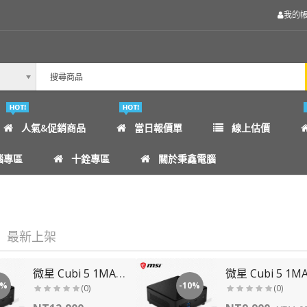
我的
人氣&促銷商品
當日報價單
線上估價
腦專區
十銓專區
關於秉鑫電腦
最新上架
微星 Cubi 5 1MA-486BTW-B5120UXX (Core5-120U/SSD.RAM....
4%
-10%
(0)
(0)