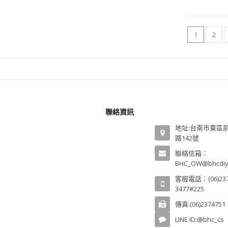
1
2
聯絡資訊
地址:台南市東區
路142號
聯絡信箱：
BHC_OW@bhcdiy
客服電話：(06)237
3477#225
傳真:(06)2374751
LINE ID:@bhc_cs