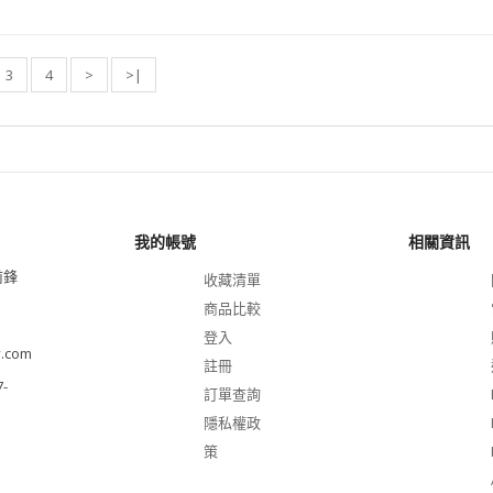
3
4
>
>|
我的帳號
相關資訊
前鋒
收藏清單
商品比較
登入
.com
註冊
-
訂單查詢
隱私權政
策