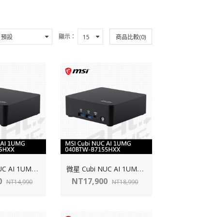
顯示：
商品比較(0)
微
星 Cubi NUC AI 1UMG-039BTW-B5125HXX(Intel Core 5-125H【SSD.RAM.OS選購】)
微
星 Cubi NUC AI 1UMG-040BTW-B7155HXX(Intel Core 7-155H【SSD.RAM.OS選購】)
0
NT17,900
NT14,990
NT18,990