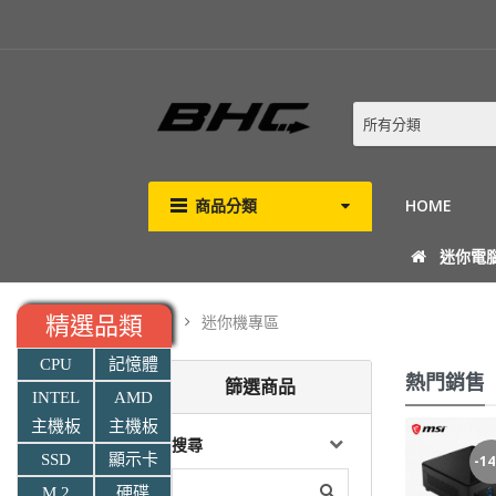
所有分類
商品分類
HOME
迷你電
迷你機專區
精選品類
CPU
記憶體
熱門銷售
篩選商品
INTEL
AMD
主機板
主機板
微星 Cubi NUC AI+ 2MG-032TW-B9288V32GS2TX11PNGPA(Int...
微星 Cubi NUC AI+ 2MG-033TW-B7258V32GS1TX11PNGPA(Int...
搜尋
SSD
顯示卡
-3%
-1
(0)
(0)
M.2
硬碟