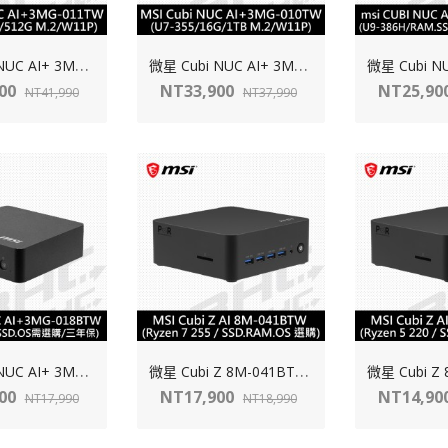
微
星 Cubi NUC AI+ 3MG-010TW-B735516GS1TX11PNGPA(Intel U7 355/16G/1TB/WIN 11 Pro)
微
星 Cubi NUC AI+ 3MG-011TW-B532216GS51X11PNGA(Intel U5 322/16G/512G/WIN 11 Pro)
900
NT33,900
NT25,90
NT41,990
NT37,990
微
星 Cubi NUC AI+ 3MG-018BTW-B5322HXX(U5-322H【SSD.RAM.OS選購】)
微
星 Cubi Z 8M-041BTW-BAR7255XX(AMD R7 255【SSD.RAM.OS選購】)
900
NT17,900
NT14,90
NT17,990
NT18,990