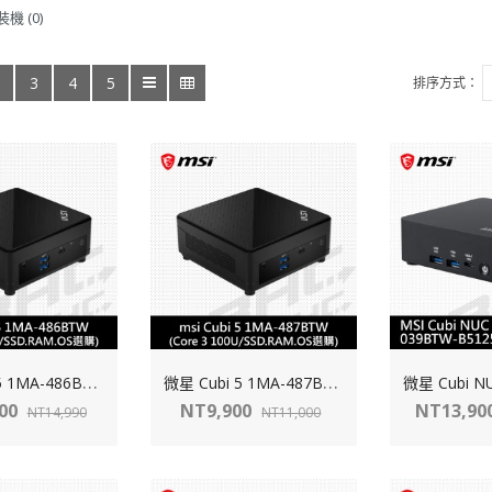
機 (0)
3
4
5
排序方式：
微
星 Cubi 5 1MA-486BTW-B5120UXX (Core5-120U/SSD.RAM.HDD.OS選購)
微
星 Cubi 5 1MA-487BTW-B3100UXX (Core3-100U/SSD.RAM.HDD.OS選購)
900
NT9,900
NT13,90
NT14,990
NT11,000