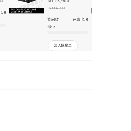
NT13,900
00
NT14,990
出:
0
剩餘數
已賣出:
0
量:
2
加入購物車