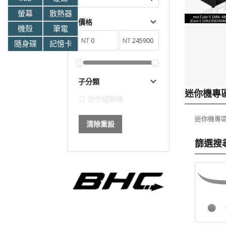
0
NT38,900
螢幕
散熱器
NT39,990
價格
機殼
筆電
已賣出:
0
剩餘數
已賣出:
0
NT
NT
隨身碟
記憶卡
量:
2
物車
加入購物車
子分類
迷你機專
迷你組裝機
迷你機專
清除重設
篩選搜