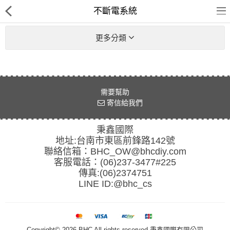
不斷電系統
更多分類
客訂商品
需要幫助
筆電
寄信給我們
超值DIY主機
秉鑫國際
地址:台南市東區前鋒路142號
迷你PC專區
聯絡信箱：
BHC_OW@bhcdiy.com
客服電話：(06)237-3477#225
華碩品牌桌上型組裝機
傳真:(06)2374751
LINE ID:
@bhc_cs
處理器
記憶體
Copyright© 2026 BHC All rights reserved.秉鑫國際有限公司