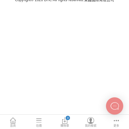
INTEL主機板
AMD主機板
2.5 SSD
M.2 SSD
內接式硬碟
外接隨身碟
More Categories
0
首頁
估價
購物車
我的帳號
更多