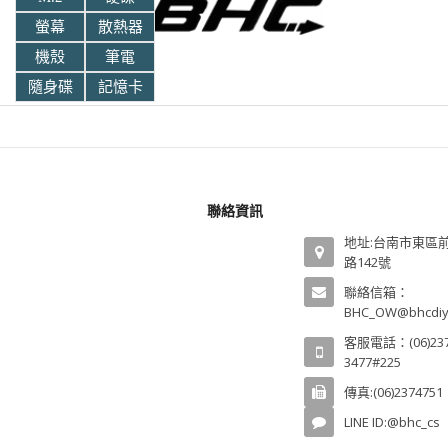
螢幕
散熱器
機殼
筆電
隨身碟
記憶卡
聯絡資訊
地址:台南市東區
路142號
聯絡信箱：
BHC_OW@bhcdiy
客服電話：(06)237
3477#225
傳真:(06)2374751
LINE ID:@bhc_cs