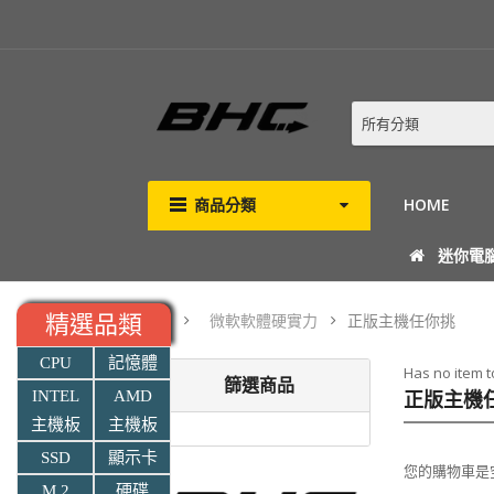
所有分類
商品分類
HOME
迷你電
微軟軟體硬實力
正版主機任你挑
精選品類
CPU
記憶體
Has no item 
篩選商品
正版主機
INTEL
AMD
主機板
主機板
SSD
顯示卡
您的購物車是
M.2
硬碟