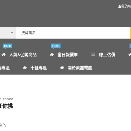
我的
外接式硬碟
顯示卡
燒錄機
液晶螢幕
人氣&促銷商品
當日報價單
線上估價
M.2 SSD 固態硬碟
腦專區
十銓專區
關於秉鑫電腦
電源供應器
機殼
to show!
任你挑
各式散熱裝置/一體式水冷
作業軟體/應用軟體[軟體序號類商品一經售出不接受退貨]
空的!