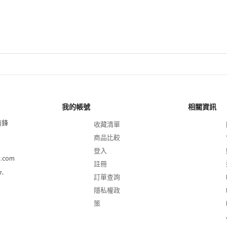
多媒體喇叭/鍵盤滑鼠
電競玩家
網路通訊
NAS
記憶卡/隨身碟
我的帳號
相關資訊
前鋒
收藏清單
INTEL 極致效能
商品比較
微軟軟體硬實力
登入
.com
註冊
TEAM 十銓專區(客訂)
-
訂單查詢
隱私權政
策