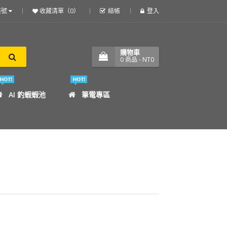
帳號
收藏清單（0）
結帳
登入
購物車
0
商品
- NT0
AI 釣蝦蝦池
筆電專區