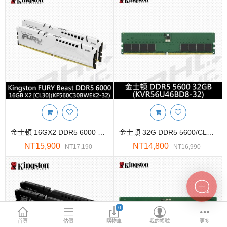
INTEL主機板
AMD主機板
2.5 SSD
M.2 SSD
內接式硬碟
外接隨身碟
More Categories
金士頓 16GX2 DDR5 6000 FURY BEAST CL30 白
金士頓 32G DDR5 5600/CL46[KVR56U46BD8-32]
NT15,900
NT14,800
NT17,190
NT16,990
0
首頁
估價
購物車
我的帳號
更多