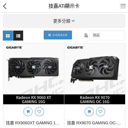
技嘉ATi顯示卡
更多分類
SIDEBAR
客訂商品
筆電
超值DIY主機
迷你PC專區
華碩品牌桌上型組裝機
處理器
記憶體
技嘉 RX9060XT GAMING 16GD(28cm/三風扇/註冊5Y)
技嘉 RX9070 GAMING OC-16GD(29cm/三風扇/註冊5Y)