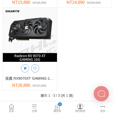
INTEL主機板
NT15,890
NT24,890
NT16,990
NT25,990
AMD主機板
2.5 SSD
M.2 SSD
內接式硬碟
外接隨身碟
More Categories
技嘉 RX9070XT GAMING-16GD(29cm/三風扇/註冊5Y)
NT26,890
NT27,990
顯示 1 - 3 / 3 (共 1 頁)
0
首頁
估價
購物車
我的帳號
更多