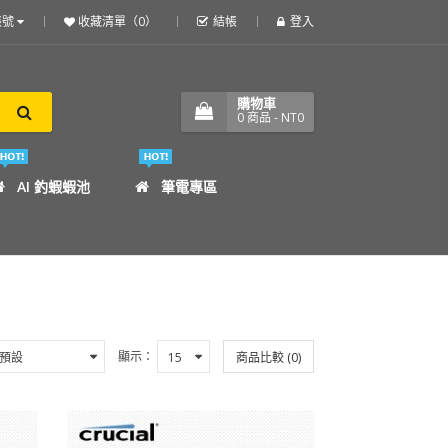
帳號
收藏清單（0）
結帳
登入
購物車
0
商品
- NT0
AI 釣蝦蝦池
筆電專區
顯示：
商品比較 (0)