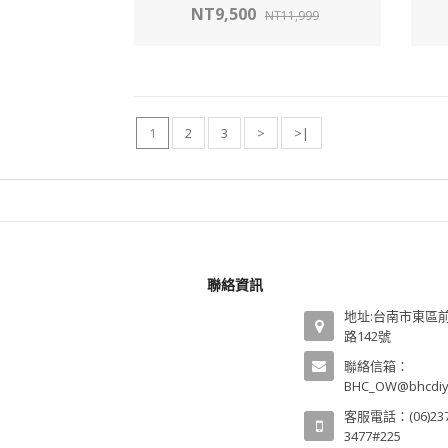
NT9,500
NT11,999
1
2
3
>
>|
聯絡資訊
地址:台南市東區
路142號
聯絡信箱：
BHC_OW@bhcdiy
客服電話：(06)237
3477#225