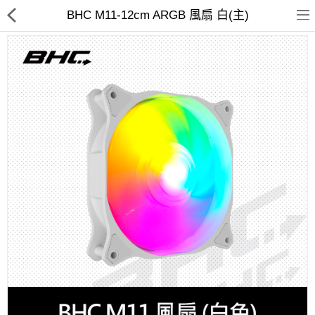
BHC M11-12cm ARGB 風扇 白(主)
客訂商品
筆電
超值DIY主機
迷你PC專區
華碩品牌桌上型組裝機
處理器
記憶體