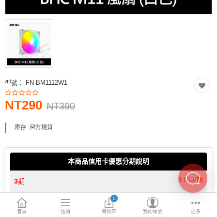
INTEL主機板
AMD主機板
2.5 SSD
M.2 SSD
型號：
FN-BM1112W1
內接式硬碟
NT290
外接隨身碟
NT390
More Categories
庫存
有現貨
本商品信用卡優惠分期說明
$100/期
3
期
0
$50/期
6
期
首頁
估價
購物車
我的帳號
更多