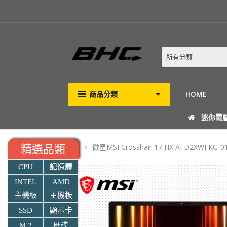
所有分類
商品分類
HOME
迷你電
微星MSI Crosshair 17 HX AI D2XWFK
精選品類
CPU
記憶體
INTEL
AMD
主機板
主機板
SSD
顯示卡
M.2
硬碟