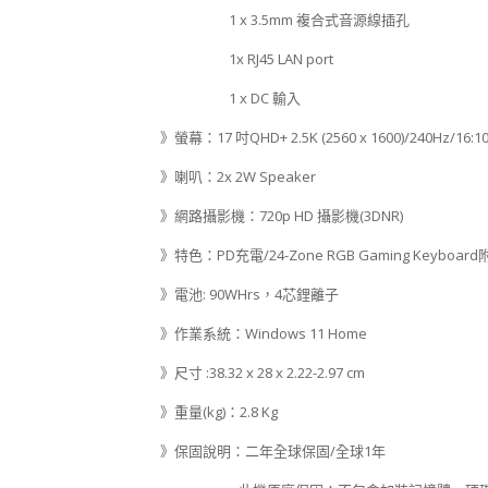
1 x 3.5mm 複合式音源線插孔
1x RJ45 LAN port
1 x DC 輸入
》螢幕：17 吋QHD+ 2.5K (2560 x 1600)/240Hz/16:1
》喇叭：2x 2W Speaker
》網路攝影機：720p HD 攝影機(3DNR)
》特色：PD充電/24-Zone RGB Gaming Keyboard附
》電池: 90WHrs，4芯鋰離子
》作業系統：Windows 11 Home
》尺寸 :38.32 x 28 x 2.22-2.97 cm
》重量(kg)：2.8 Kg
》保固說明：二年全球保固/全球1年