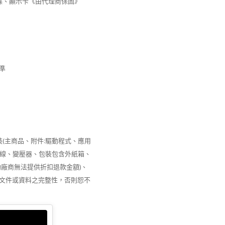
顯示卡《由代理商保固》
準
裝(主商品、附件:驅動程式、應用
電源線、變壓器、包裝包含外紙箱、
廠商無法提供折扣退款金額)、
文件或資料之完整性，否則恕不