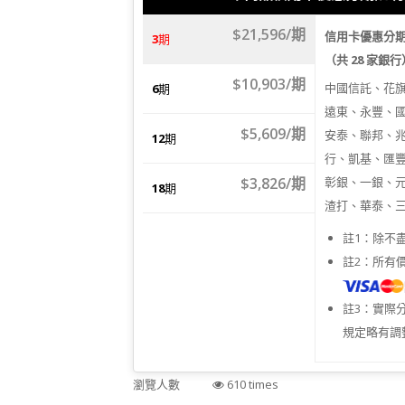
$21,596/期
信用卡優惠分
3
期
（共 28 家銀
$10,903/期
中國信託、花
6
期
遠東、永豐、
$5,609/期
安泰、聯邦、
12
期
行、凱基、匯
$3,826/期
彰銀、一銀、
18
期
渣打、華泰、
註1：除不
註2：所有
註3：實際
規定略有調
瀏覽人數
610 times