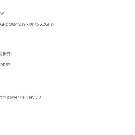
0TW
GHz (30M快取、UP to 5.2GHz/
不可擴充)
GDDR7
™/ power delivery 3.0