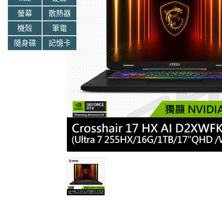
螢幕
散熱器
機殼
筆電
隨身碟
記憶卡