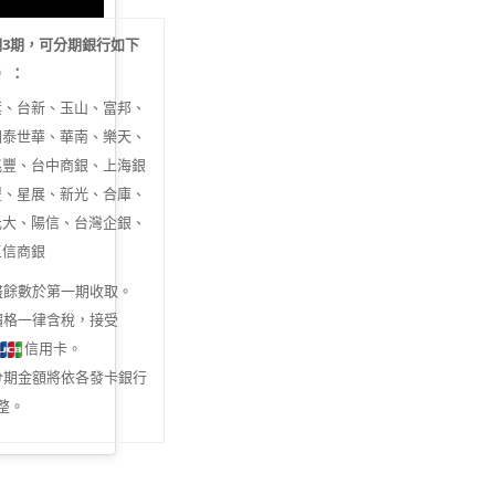
期
3
期，可分期銀行如下
行）：
旗、台新、玉山、富邦、
國泰世華、華南、樂天、
兆豐、台中商銀、上海銀
豐、星展、新光、合庫、
元大、陽信、台灣企銀、
三信商銀
盡餘數於第一期收取。
價格一律含稅，接受
信用卡。
分期金額將依各發卡銀行
整。