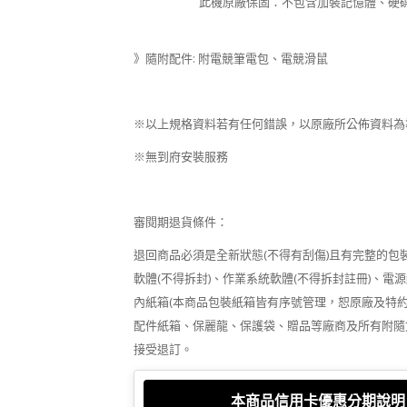
此機原廠保固：不包含加裝記憶體、硬碟、
》隨附配件: 附電競筆電包、電競滑鼠
※以上規格資料若有任何錯誤，以原廠所公佈資料為
※無到府安裝服務
審閱期退貨條件：
退回商品必須是全新狀態(不得有刮傷)且有完整的包
軟體(不得拆封)、作業系統軟體(不得拆封註冊)、
內紙箱(本商品包裝紙箱皆有序號管理，恕原廠及特約
配件紙箱、保麗龍、保護袋、贈品等廠商及所有附隨
接受退訂。
本商品信用卡優惠分期說明