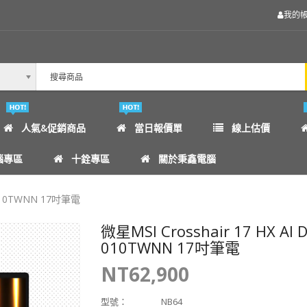
我的
人氣&促銷商品
當日報價單
線上估價
腦專區
十銓專區
關於秉鑫電腦
G-010TWNN 17吋筆電
微星MSI Crosshair 17 HX AI 
010TWNN 17吋筆電
NT62,900
型號：
NB64