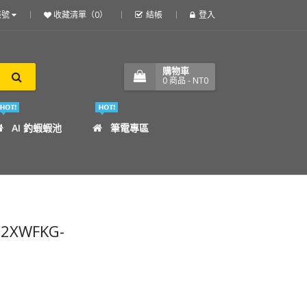
帳號
收藏清單（0）
結帳
登入
購物車
0
商品
- NT0
AI 釣蝦蝦池
筆電專區
D2XWFKG-