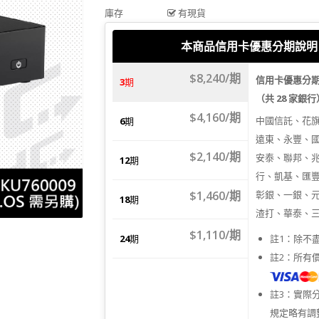
庫存
有現貨
本商品信用卡優惠分期說明
$8,240/期
信用卡優惠分
3
期
（共 28 家銀
$4,160/期
中國信託、花
6
期
遠東、永豐、
$2,140/期
安泰、聯邦、
12
期
行、凱基、匯
$1,460/期
彰銀、一銀、
18
期
渣打、華泰、
$1,110/期
24
期
註1：除不
註2：所有
註3：實際
規定略有調