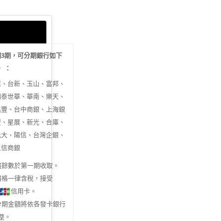
期
3
期，可分期銀行如下
行）：
旗、台新、玉山、富邦、
國泰世華、華南、樂天、
兆豐、台中商銀、上海銀
豐、星展、新光、合庫、
元大、陽信、台灣企銀、
三信商銀
盡餘數於第一期收取。
價格一律含稅，接受
信用卡。
分期金額將依各發卡銀行
整。