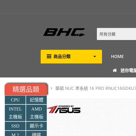
所有分類
商品分類
HOME
迷你電
華碩 NUC 準系統 16 PRO RNUC16GDKU76
精選品類
CPU
記憶體
INTEL
AMD
主機板
主機板
SSD
顯示卡
M.2
硬碟