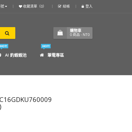
帳號
收藏清單（0）
結帳
登入
購物車
0
商品
- NT0
AI 釣蝦蝦池
筆電專區
C16GDKU760009
)