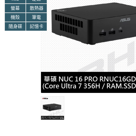
螢幕
散熱器
機殼
筆電
隨身碟
記憶卡