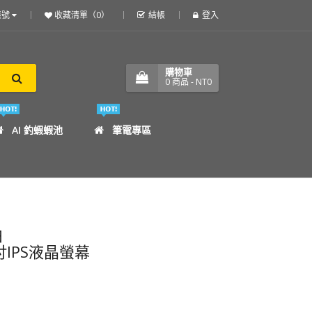
帳號
收藏清單（0）
結帳
登入
購物車
0
商品
- NT0
AI 釣蝦蝦池
筆電專區
白
24吋IPS液晶螢幕