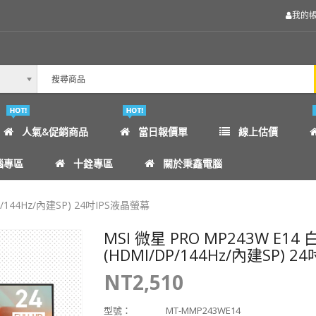
我的
人氣&促銷商品
當日報價單
線上估價
腦專區
十銓專區
關於秉鑫電腦
P/144Hz/內建SP) 24吋IPS液晶螢幕
MSI 微星 PRO MP243W E14 
(HDMI/DP/144Hz/內建SP) 
NT2,510
型號：
MT-MMP243WE14