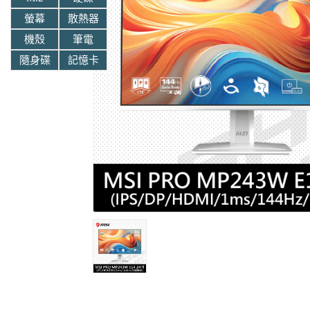
螢幕
散熱器
機殼
筆電
隨身碟
記憶卡