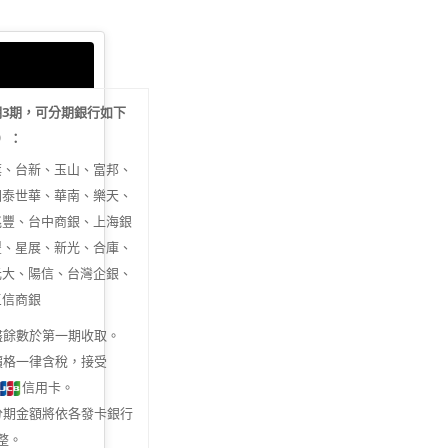
期
3
期，可分期銀行如下
行）：
旗、台新、玉山、富邦、
國泰世華、華南、樂天、
兆豐、台中商銀、上海銀
豐、星展、新光、合庫、
元大、陽信、台灣企銀、
三信商銀
盡餘數於第一期收取。
價格一律含稅，接受
信用卡。
分期金額將依各發卡銀行
整。