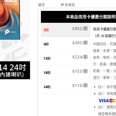
庫存
有現貨
本商品信用卡優惠分期說明
$862/期
信用卡優惠分
3
期
（共 28 家銀
$435/期
中國信託、花
6
期
遠東、永豐、
$224/期
安泰、聯邦、
12
期
行、凱基、匯
$153/期
彰銀、一銀、
18
期
渣打、華泰、
$116/期
24
期
註1：除不
註2：所有
註3：實際
規定略有調