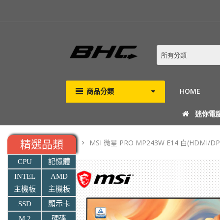
所有分類
商品分類
HOME
迷你電
MSI 微星 PRO MP243W E14 白(HDMI/D
精選品類
CPU
記憶體
INTEL
AMD
主機板
主機板
SSD
顯示卡
M.2
硬碟