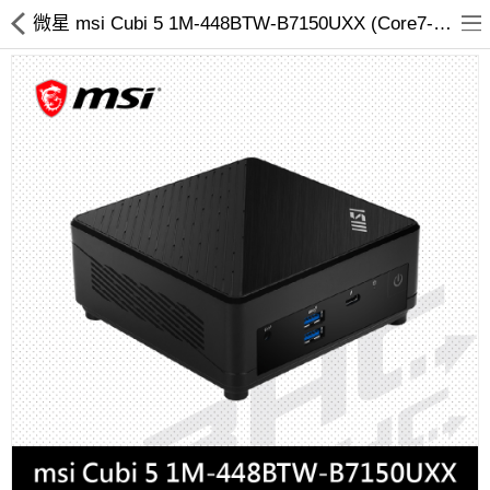
微星 msi Cubi 5 1M-448BTW-B7150UXX (Core7-150U/SSD.RAM.HDD.OS選購)
客訂商品
筆電
超值DIY主機
迷你PC專區
華碩品牌桌上型組裝機
處理器
記憶體