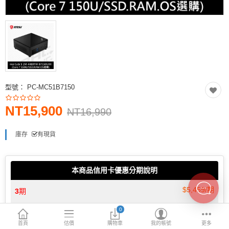
INTEL主機板
AMD主機板
2.5 SSD
M.2 SSD
型號：
PC-MC51B7150
內接式硬碟
NT15,900
外接隨身碟
NT16,990
More Categories
庫存
有現貨
本商品信用卡優惠分期說明
$5,459/期
3
期
0
$2,756/期
6
期
首頁
估價
購物車
我的帳號
更多