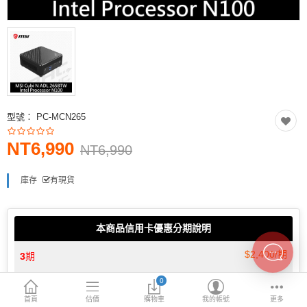
INTEL主機板
AMD主機板
2.5 SSD
M.2 SSD
型號：
PC-MCN265
內接式硬碟
NT6,990
外接隨身碟
NT6,990
More Categories
庫存
有現貨
本商品信用卡優惠分期說明
$2,400/期
3
期
0
$1,212/期
6
期
首頁
估價
購物車
我的帳號
更多