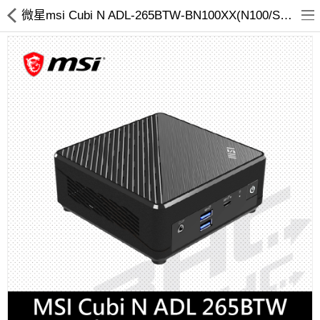
微星msi Cubi N ADL-265BTW-BN100XX(N100/SSD.RAM.HDD.OS選購)黑
客訂商品
筆電
超值DIY主機
迷你PC專區
華碩品牌桌上型組裝機
處理器
記憶體