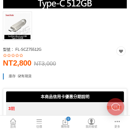
INTEL主機板
AMD主機板
2.5 SSD
M.2 SSD
型號：
FL-SCZ75512G
內接式硬碟
NT2,800
外接隨身碟
NT3,000
More Categories
庫存
有現貨
本商品信用卡優惠分期說明
$961/期
3
期
0
$485/期
6
期
首頁
估價
購物車
我的帳號
更多