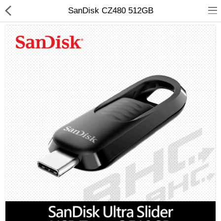
SanDisk CZ480 512GB
客訂商品
筆電
超值DIY主機
迷你PC專區
華碩品牌桌上型組裝機
處理器
記憶體