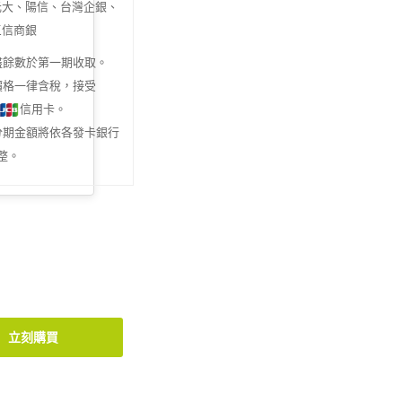
元大、陽信、台灣企銀、
三信商銀
盡餘數於第一期收取。
價格一律含稅，接受
信用卡。
分期金額將依各發卡銀行
整。