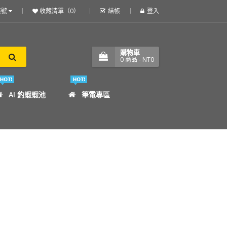
帳號
收藏清單（0）
結帳
登入
購物車
0
商品
- NT0
AI 釣蝦蝦池
筆電專區