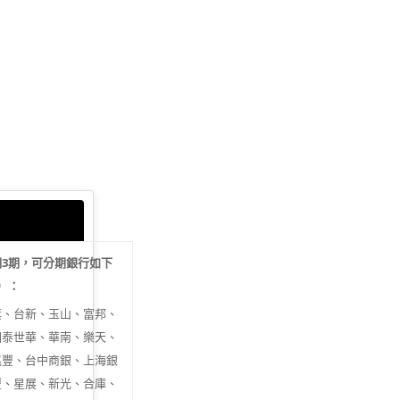
期
3
期，可分期銀行如下
行）：
旗、台新、玉山、富邦、
國泰世華、華南、樂天、
兆豐、台中商銀、上海銀
豐、星展、新光、合庫、