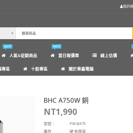
我的
人氣&促銷商品
當日報價單
線上估價
腦專區
十銓專區
關於秉鑫電腦
BHC A750W 銅
NT1,990
型號：
PW-BA75
庫存
有現貨