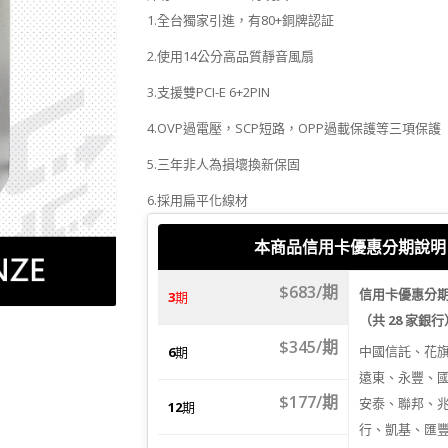
1.全台獨家引進，有80+銅牌認証
2.使用14公分高品質靜音風扇
3.支援雙PCI-E 6+2PIN
4.OVP過電壓，SCP短路，OPP過載保護等三項保護
5.三年非人為損壞換新保固
6.採用扁平化線材
本商品信用卡優惠分期說明
$683/期
信用卡優惠分
3
期
（共 28 家銀
$345/期
中國信託、花
6
期
遠東、永豐、
$177/期
安泰、聯邦、
12
期
行、凱基、匯