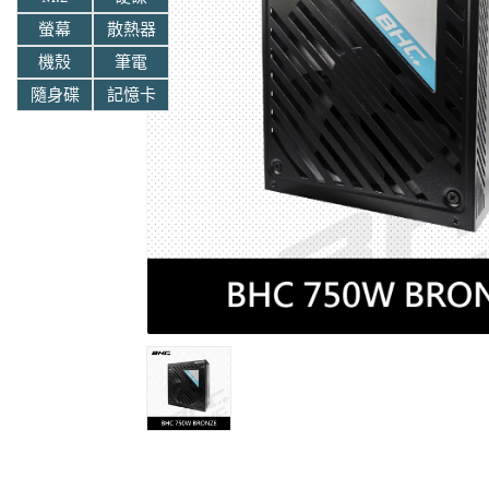
螢幕
散熱器
機殼
筆電
隨身碟
記憶卡