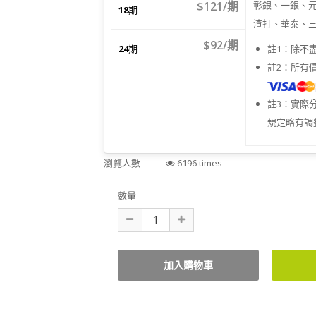
$121/期
彰銀、一銀、
18
期
渣打、華泰、
$92/期
24
期
註1：除不
註2：所有
註3：實際
規定略有調
瀏覽人數
6196 times
數量