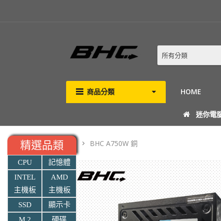
所有分類
商品分類
HOME
迷你電
BHC A750W 銅
精選品類
CPU
記憶體
INTEL
AMD
主機板
主機板
SSD
顯示卡
M.2
硬碟