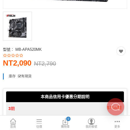
INTEL主機板
AMD主機板
2.5 SSD
M.2 SSD
型號：
MB-APA520MK
內接式硬碟
NT2,090
外接隨身碟
NT2,790
More Categories
庫存
有現貨
本商品信用卡優惠分期說明
$718/期
3
期
0
$362/期
6
期
首頁
估價
購物車
我的帳號
更多