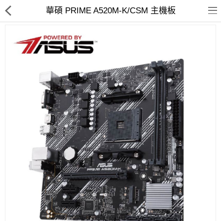
華碩 PRIME A520M-K/CSM 主機板
客訂商品
筆電
超值DIY主機
迷你PC專區
華碩品牌桌上型組裝機
處理器
記憶體