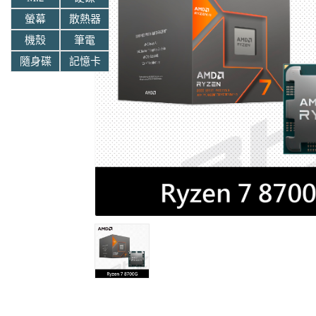
螢幕
散熱器
機殼
筆電
隨身碟
記憶卡