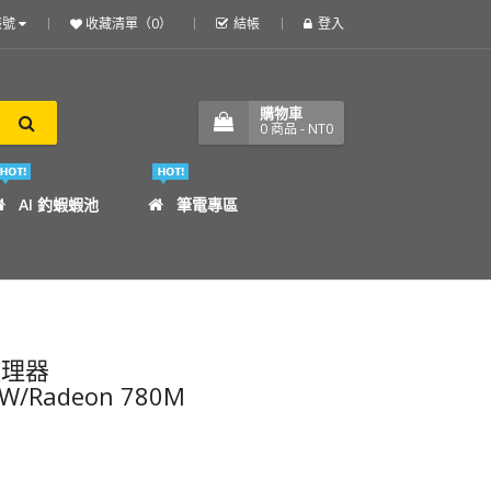
帳號
收藏清單（0）
結帳
登入
購物車
0
商品
- NT0
AI 釣蝦蝦池
筆電專區
心處理器
65W/Radeon 780M