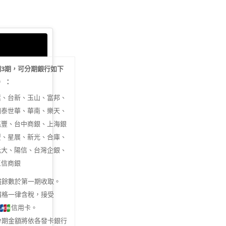
期
3
期，可分期銀行如下
行）：
旗、台新、玉山、富邦、
國泰世華、華南、樂天、
兆豐、台中商銀、上海銀
豐、星展、新光、合庫、
元大、陽信、台灣企銀、
三信商銀
盡餘數於第一期收取。
價格一律含稅，接受
信用卡。
分期金額將依各發卡銀行