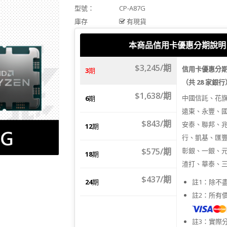
型號：
CP-A87G
庫存
有現貨
本商品信用卡優惠分期說明
$3,245/期
信用卡優惠分
3
期
（共 28 家銀
$1,638/期
中國信託、花
6
期
遠東、永豐、
$843/期
安泰、聯邦、
12
期
行、凱基、匯
$575/期
彰銀、一銀、
18
期
渣打、華泰、
$437/期
24
期
註1：除不
註2：所有
註3：實際