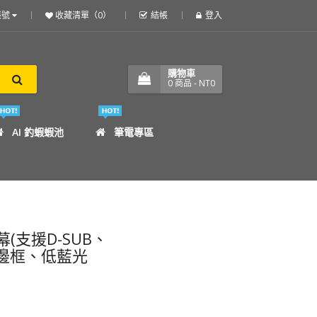
帳號
收藏清單（0）
結帳
登入
購物車
0
商品
- NT0
AI 釣蝦蝦池
筆電專區
螢幕(支援D-SUB、
無邊框、低藍光