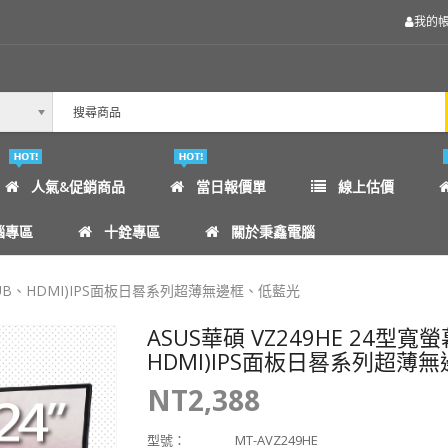
我的
人氣&促銷商品
當日報價單
線上估價
腦專區
十銓專區
關於秉鑫電腦
D-SUB、HDMI)IPS面板日晷系列超薄無邊框、低藍光
ASUS華碩 VZ249HE 24型寬
HDMI)IPS面板日晷系列超薄
NT2,388
型號：
MT-AVZ249HE