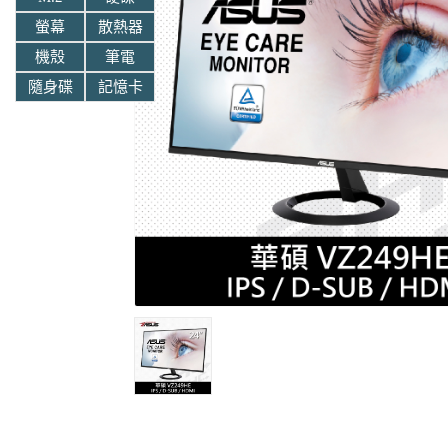
螢幕
散熱器
機殼
筆電
隨身碟
記憶卡