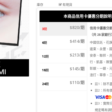
庫存
有現貨
本商品信用卡優惠分期說明
$820/期
信用卡優惠分
3
期
（共 28 家銀
$414/期
中國信託、花
6
期
遠東、永豐、
$213/期
安泰、聯邦、
12
期
行、凱基、匯
$145/期
彰銀、一銀、
18
期
渣打、華泰、
$110/期
24
期
註1：除不
註2：所有
註3：實際
規定略有調