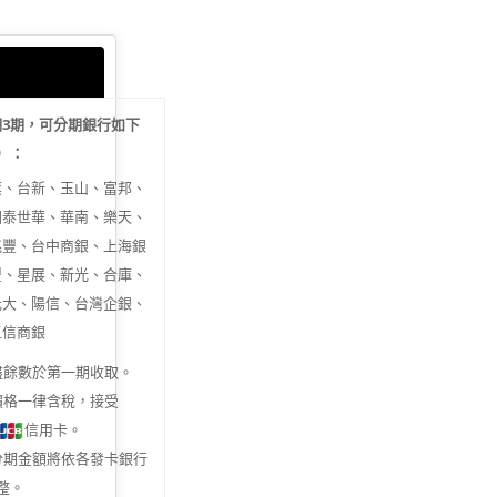
期
3
期，可分期銀行如下
行）：
旗、台新、玉山、富邦、
國泰世華、華南、樂天、
兆豐、台中商銀、上海銀
豐、星展、新光、合庫、
元大、陽信、台灣企銀、
三信商銀
盡餘數於第一期收取。
價格一律含稅，接受
信用卡。
分期金額將依各發卡銀行
整。