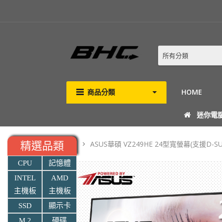
所有分類
商品分類
HOME
迷你電
ASUS華碩 VZ249HE 24型寬螢幕(支援
精選品類
CPU
記憶體
INTEL
AMD
主機板
主機板
SSD
顯示卡
M.2
硬碟