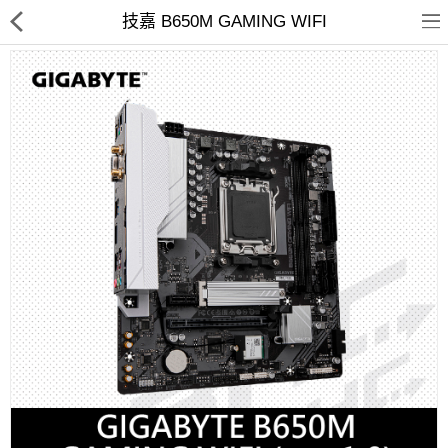
技嘉 B650M GAMING WIFI
客訂商品
筆電
超值DIY主機
迷你PC專區
華碩品牌桌上型組裝機
處理器
記憶體