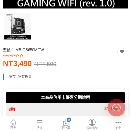
INTEL主機板
AMD主機板
2.5 SSD
M.2 SSD
型號：
MB-GB650MGW
內接式硬碟
NT3,490
外接隨身碟
NT4,590
More Categories
庫存
有現貨
本商品信用卡優惠分期說明
$1,198/期
3
期
0
$605/期
6
期
首頁
估價
購物車
我的帳號
更多