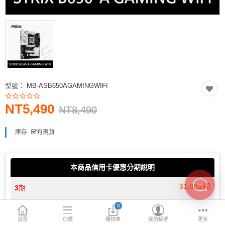
INTEL主機板
AMD主機板
2.5 SSD
M.2 SSD
型號：
MB-ASB650AGAMINGWIFI
內接式硬碟
NT5,490
外接隨身碟
NT8,490
More Categories
庫存
有現貨
本商品信用卡優惠分期說明
$1,885/期
3
期
0
$952/期
6
期
首頁
估價
購物車
我的帳號
更多