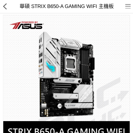
華碩 STRIX B650-A GAMING WIFI 主機板
客訂商品
筆電
超值DIY主機
迷你PC專區
華碩品牌桌上型組裝機
處理器
記憶體