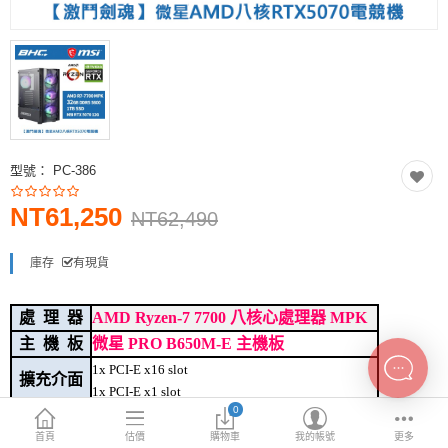
INTEL主機板
AMD主機板
2.5 SSD
M.2 SSD
型號：
PC-386
內接式硬碟
NT61,250
外接隨身碟
NT62,490
More Categories
庫存
有現貨
處 理 器
AMD Ryzen-7 7700 八核心處理器 MPK
主 機 板
微星 PRO B650M-E 主機板
1x PCI-E x16 slot
擴充介面
1x PCI-E x1 slot
0
Realtek ALC897 解碼晶片
音 效
7.1 聲道高音質音效
首頁
估價
購物車
我的帳號
更多