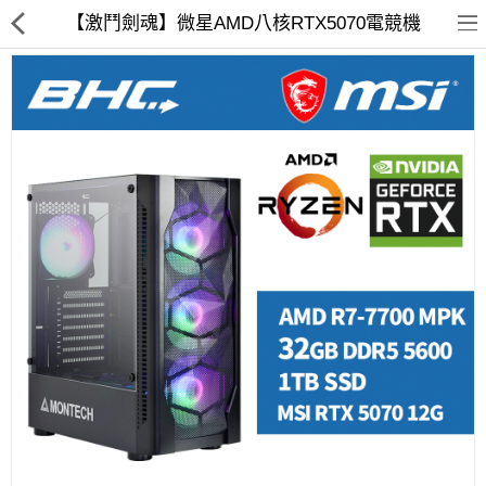
【激鬥劍魂】微星AMD八核RTX5070電競機
客訂商品
筆電
超值DIY主機
迷你PC專區
華碩品牌桌上型組裝機
處理器
記憶體