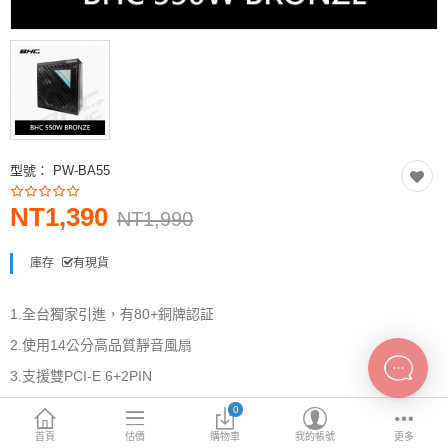
INTEL主機板
AMD主機板
2.5 SSD
M.2 SSD
型號：
PW-BA55
內接式硬碟
NT1,390
外接隨身碟
NT1,990
More Categories
庫存
有現貨
1.全台獨家引進，有80+銅牌認証
2.使用14公分高品質靜音風扇
3.支援雙PCI-E 6+2PIN
4.OVP過電壓，SCP短路，OPP過載保護等三項保護
0
5.三年非人為損壞換新保固
首頁
估價
購物車
我的帳號
更多