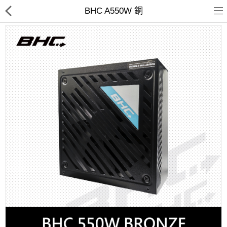
BHC A550W 銅
客訂商品
筆電
超值DIY主機
迷你PC專區
華碩品牌桌上型組裝機
處理器
記憶體