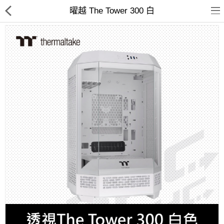
曜越 The Tower 300 白
客訂商品
筆電
超值DIY主機
迷你PC專區
華碩品牌桌上型組裝機
處理器
記憶體