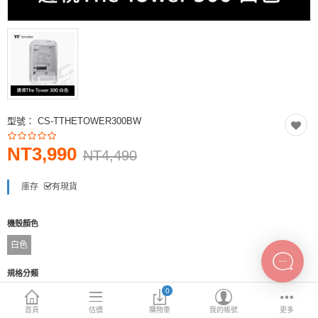
INTEL主機板
AMD主機板
2.5 SSD
M.2 SSD
型號：
CS-TTHETOWER300BW
內接式硬碟
NT3,990
外接隨身碟
NT4,490
More Categories
庫存
有現貨
機殼顏色
白色
規格分類
0
無配置風扇or無RGB風扇
支援Type-C
支援mATX
透明側板(玻璃)
首頁
估價
購物車
我的帳號
更多
前透面板
支援17cm或以上電供
支援16cm或以上塔扇