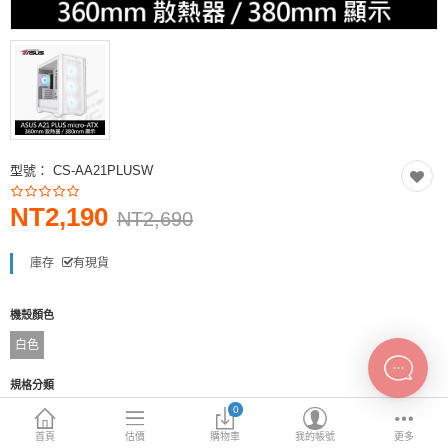
INTEL主機板
AMD主機板
2.5 SSD
M.2 SSD
型號：
CS-AA21PLUSW
內接式硬碟
NT2,190
外接隨身碟
NT2,690
More Categories
庫存
有現貨
機殼顏色
白色
規格分類
0
支援Type-C
支援mATX
可由主機板控光關
首頁
估價
購物車
我的帳號
更多
可切RGB&關(按Restart/LED)
前面板濾網
透明側板(玻璃)