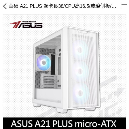
華碩 A21 PLUS 顯卡長38/CPU高16.5/玻璃側板/支援背插式主板 (白)
客訂商品
筆電
超值DIY主機
迷你PC專區
華碩品牌桌上型組裝機
處理器
記憶體