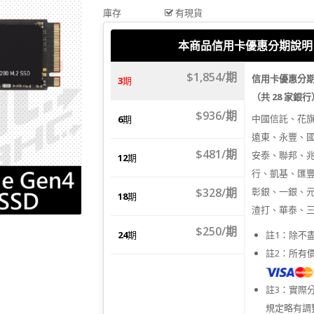
庫存
有現貨
本商品信用卡優惠分期說明
$1,854/期
信用卡優惠分
3
期
（共 28 家銀
$936/期
中國信託、花
6
期
遠東、永豐、
$481/期
安泰、聯邦、
12
期
行、凱基、匯
$328/期
彰銀、一銀、
18
期
渣打、華泰、
$250/期
24
期
註1：除不
註2：所有
註3：實際
規定略有調