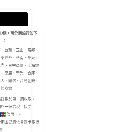
期
3
期，可分期銀行如下
行）：
旗、台新、玉山、富邦、
國泰世華、華南、樂天、
兆豐、台中商銀、上海銀
豐、星展、新光、合庫、
元大、陽信、台灣企銀、
三信商銀
盡餘數於第一期收取。
價格一律含稅，接受
信用卡。
分期金額將依各發卡銀行
整。