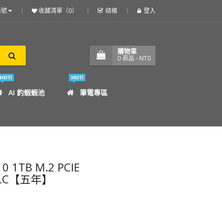
帳號
收藏清單（0）
結帳
登入
購物車
0
商品
- NT0
AI 釣蝦蝦池
筆電專區
1TB M.2 PCIE
)QLC【五年】