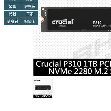
螢幕
散熱器
機殼
筆電
隨身碟
記憶卡