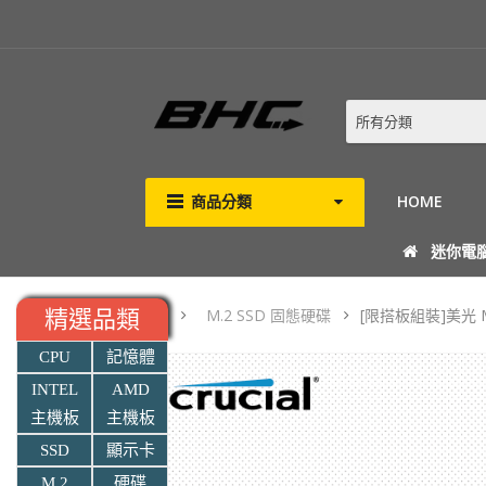
所有分類
商品分類
HOME
迷你電
M.2 SSD 固態硬碟
[限搭板組裝]美光 MIC
精選品類
CPU
記憶體
INTEL
AMD
主機板
主機板
SSD
顯示卡
M.2
硬碟