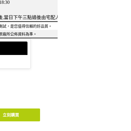
:30
後,當日下午三點過後由宅配人員依路線收件
測試，是您值得信賴的好品質。
原廠所公佈資料為準。