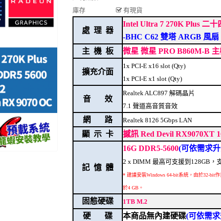
庫存
有現貨
Intel Ultra 7 270K Plu
處 理 器
-BHC C62 雙塔 ARGB 風扇
主 機 板
微星 微星 PRO B860M-B 
1x PCI-E x16 slot (Qty)
擴充介面
1x PCI-E x1 slot (Qty)
Realtek ALC897 解碼晶片
音 效
7.1 聲道高音質音效
網 路
Realtek 8126 5Gbps LAN
顯 示 卡
撼訊 Red Devil RX9070XT 
16G DDR5-5600
(可依需求升
2 x DIMM 最高可支援到128G
記 憶 體
* 建議安裝Windows 64-bit系統，由於
於4 GB。
固態硬碟
1TB M.2
硬 碟
本商品無內建硬碟
(可依需求