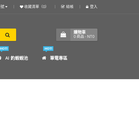
帳號
收藏清單（0）
結帳
登入
購物車
0
商品
- NT0
AI 釣蝦蝦池
筆電專區