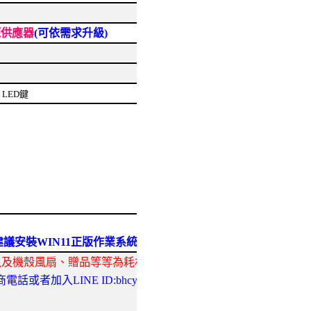
電源供應器
(可依需求升級)
 + LED鍵
7 -建議安裝WIN11正版作業系統)
鼠及機殼風扇、贈品等等為耗材不在此保固範圍)
或者加入LINE ID:bhcyo 詢問