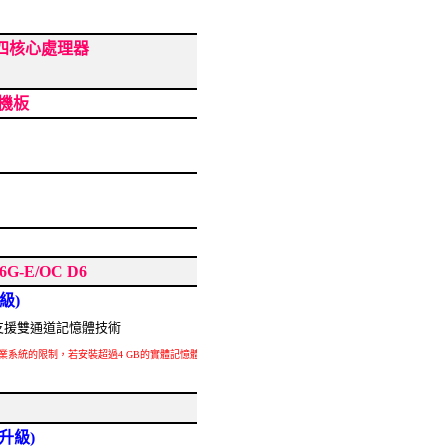
s 二十四核心處理器
主機板
16G-E/OC D6
級)
B，支援雙通道記憶體技術
32-bit作業系統的限制，若安裝超過4 GB的實體記憶體時，實際上顯示之記憶體容量將少
升級)