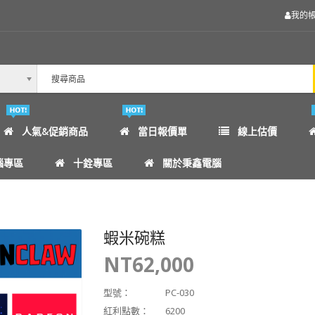
我的
人氣&促銷商品
當日報價單
線上估價
腦專區
十銓專區
關於秉鑫電腦
蝦米碗糕
NT62,000
型號：
PC-030
紅利點數：
6200