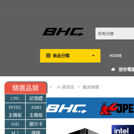
所有分類
商品分類
HOME
迷你電
AI 養殖區
蝦米碗糕
精選品類
CPU
記憶體
INTEL
AMD
主機板
主機板
SSD
顯示卡
M.2
硬碟