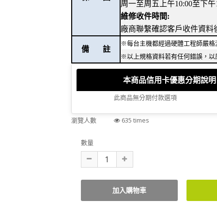
周一至周五上午10:00至下午18
維修收件時間:
廠商聯繫確認客戶收件資料
※每台主機都經過硬體工程師嚴格
備 註
※以上規格資料若有任何錯誤，以
本商品信用卡優惠分期說明
此商品無分期付款選項
瀏覽人數
635 times
數量