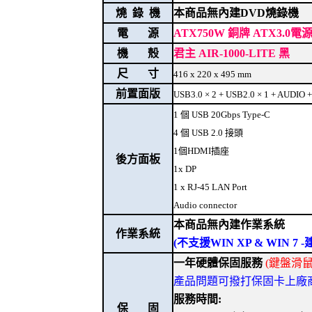
燒 錄 機
本商品無內建DVD燒錄機
電 源
ATX750W 銅牌 ATX3.0
機 殼
君主 AIR-1000-LITE 黑
尺 寸
416 x 220 x 495 mm
前置面版
USB3.0 × 2 + USB2.0 × 1 + AUDIO
1 個 USB 20Gbps Type-C
4 個 USB 2.0 接頭
1個HDMI插座
後方面板
1x DP
1 x RJ-45 LAN Port
Audio connector
本商品無內建作業系統
作業系統
(不支援WIN XP & WIN 
一年硬體保固服務
(鍵盤滑
產品問題可撥打保固卡上廠商電話
服務時間:
保 固