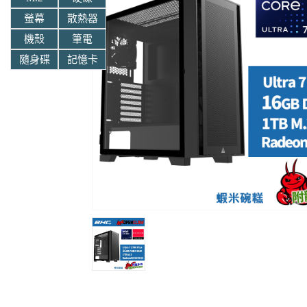
螢幕
散熱器
機殼
筆電
隨身碟
記憶卡