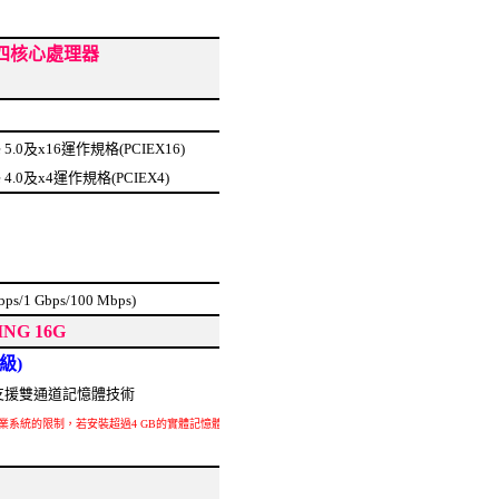
s 二十四核心處理器
e 5.0及x16運作規格(PCIEX16)
e 4.0及x4運作規格(PCIEX4)
s/1 Gbps/100 Mbps)
ING 16G
級)
B，支援雙通道記憶體技術
32-bit作業系統的限制，若安裝超過4 GB的實體記憶體時，實際上顯示之記憶體容量將少