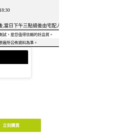
:30
後,當日下午三點過後由宅配人員依路線收件
測試，是您值得信賴的好品質。
原廠所公佈資料為準。