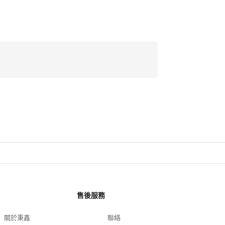
售後服務
關於秉鑫
聯絡