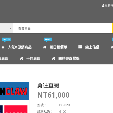
我的
人氣&促銷商品
當日報價單
線上估價
腦專區
十銓專區
關於秉鑫電腦
勇往直蝦
NT61,000
型號：
PC-029
紅利點數：
6100