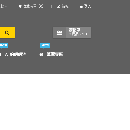
帳號
收藏清單（0）
結帳
登入
購物車
0
商品
- NT0
AI 釣蝦蝦池
筆電專區