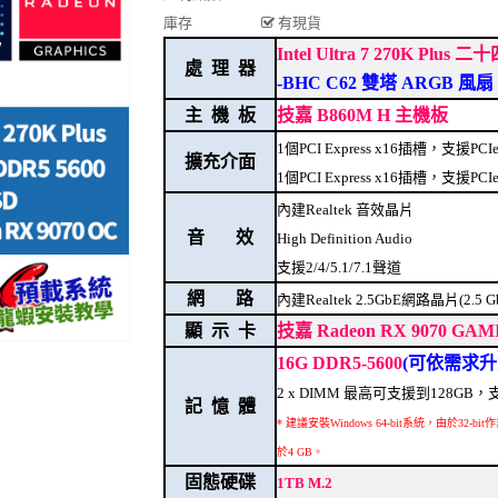
庫存
有現貨
Intel Ultra 7 270K Plu
處 理 器
-BHC C62 雙塔 ARGB 風扇
主 機 板
技嘉 B860M H 主機板
1個PCI Express x16插槽，支援PCI
擴充介面
1個PCI Express x16插槽，支援PCI
內建Realtek 音效晶片
音 效
High Definition Audio
支援2/4/5.1/7.1聲道
網 路
內建Realtek 2.5GbE網路晶片(2.5 Gbp
顯 示 卡
技嘉 Radeon RX 9070 GAM
16G DDR5-5600
(可依需求升
2 x DIMM 最高可支援到128G
記 憶 體
* 建議安裝Windows 64-bit系統，由於
於4 GB。
固態硬碟
1TB M.2