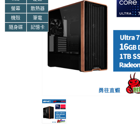
螢幕
散熱器
機殼
筆電
隨身碟
記憶卡