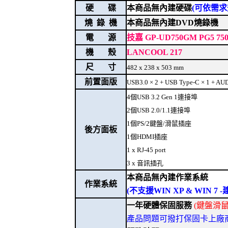
硬 碟
本商品無內建硬碟
(可依需求
燒 錄 機
本商品無內建DVD燒錄機
電 源
技嘉 GP-UD750GM PG5
機 殼
LANCOOL 217
尺 寸
482 x 238 x 503 mm
前置面版
USB3.0 × 2 + USB Type-C × 1 + AU
4個USB 3.2 Gen 1連接埠
2個USB 2.0/1.1連接埠
1個PS/2鍵盤/滑鼠插座
後方面板
1個HDMI插座
1 x RJ-45 port
3 x 音訊插孔
本商品無內建作業系統
作業系統
(不支援WIN XP & WIN 
一年硬體保固服務
(鍵盤滑
產品問題可撥打保固卡上廠商電話