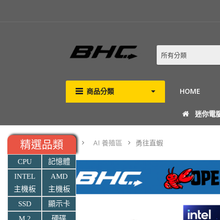
所有分類
商品分類
HOME
迷你電
AI 養殖區
勇往直蝦
精選品類
CPU
記憶體
INTEL
AMD
主機板
主機板
SSD
顯示卡
M.2
硬碟