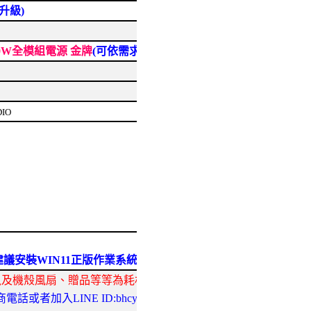
升級)
 750W全模組電源 金牌
(可依需求升級)
DIO
7 -建議安裝WIN11正版作業系統)
鼠及機殼風扇、贈品等等為耗材不在此保固範圍)
或者加入LINE ID:bhcyo 詢問