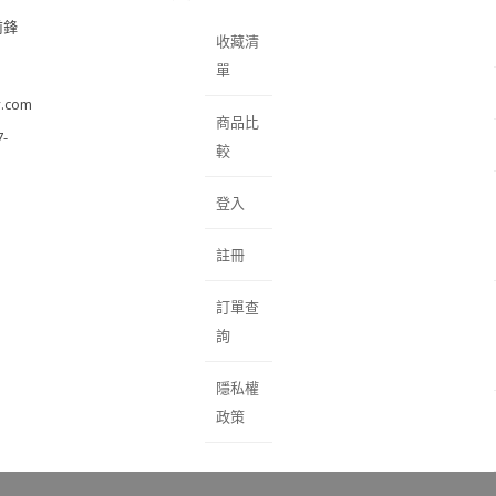
前鋒
收藏清
單
.com
商品比
-
較
登入
註冊
訂單查
詢
隱私權
政策