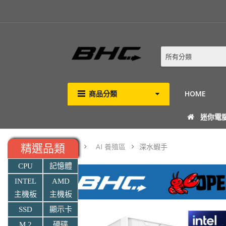
所有分類
商品分類
HOME
迷你電
AI 養殖區
深水蝦手
精選品類
CPU
記憶體
INTEL
AMD
主機板
主機板
SSD
顯示卡
M.2
硬碟