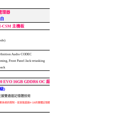
核心處理器
 白
FI-CSM 主機板
ode)
efinition Audio CODEC
aming, Front Panel Jack-retasking
back
9070 EVO 16GB GDDR6 OC 超頻版
級)
B，支援雙通道記憶體技術
32-bit作業系統的限制，若安裝超過4 GB的實體記憶體時，實際上顯示之記憶體容量將少