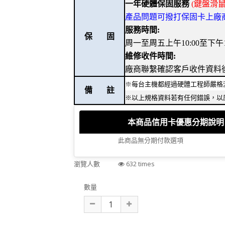
一年硬體保固服務
(鍵盤滑
產品問題可撥打保固卡上廠商電話
服務時間:
保 固
周一至周五上午10:00至下午18
維修收件時間:
廠商聯繫確認客戶收件資料
※每台主機都經過硬體工程師嚴格
備 註
※以上規格資料若有任何錯誤，以
本商品信用卡優惠分期說明
此商品無分期付款選項
瀏覽人數
632 times
數量