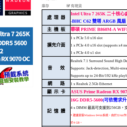
庫存
有現貨
Intel Ultra 7 265K 二十
處 理 器
-BHC C62 雙塔 ARGB 風扇
主 機 板
華碩 PRIME B860M-A WI
1 x PCIe 5.0 x16 slot
擴充介面
1 x PCIe 4.0 x16 slot (supports x4 m
1 x PCIe 4.0 x1 slot
Realtek 7.1 Surround Sound High D
音 效
Supports: Jack-detection, Multi-stre
Supports up to 24-Bit/192 kHz play
網 路
1 x Realtek 2.5Gb Ethernet
顯 示 卡
ASUS Prime Radeon RX 
16G DDR5-5600
(可依需求升
4 x DIMM 最高可支援到256G
記 憶 體
* 建議安裝Windows 64-bit系統，由於
於4 GB。