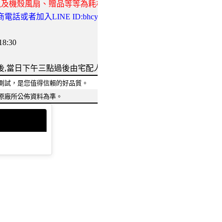
鼠及機殼風扇、贈品等等為耗材不在此保固範圍)
或者加入LINE ID:bhcyo 詢問
:30
後,當日下午三點過後由宅配人員依路線收件
測試，是您值得信賴的好品質。
原廠所公佈資料為準。