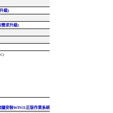
升級)
依需求升級)
-C)
7 -建議安裝WIN11正版作業系統)