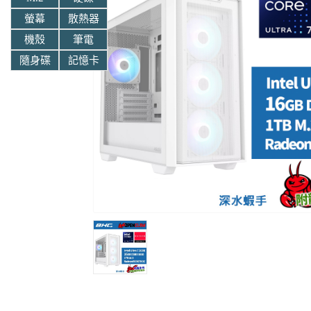
螢幕
散熱器
機殼
筆電
隨身碟
記憶卡