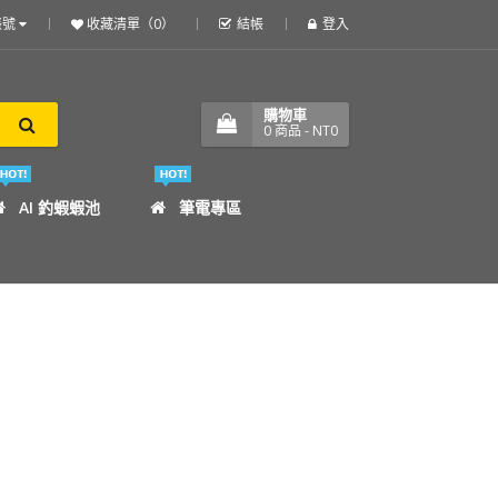
帳號
收藏清單（0）
結帳
登入
購物車
0
商品
- NT0
AI 釣蝦蝦池
筆電專區