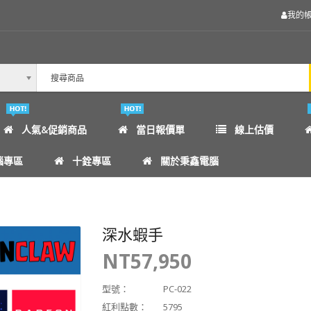
我的
人氣&促銷商品
當日報價單
線上估價
腦專區
十銓專區
關於秉鑫電腦
深水蝦手
NT57,950
型號：
PC-022
紅利點數：
5795