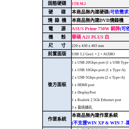
固態硬碟
1TB M.2
硬 碟
本商品無內建硬碟
(可依需求
燒 錄 機
本商品無內建DVD燒錄機
電 源
ASUS Prime 750W 銅牌
(可
機 殼
華碩 A21 PLUS 白
尺 寸
220 x 430 x 465 mm
前置面版
USB 3.2 Gen1 × 2 + AUDIO
1 x USB 20Gbps port (1 x USB Type
1 x USB 10Gbps port (1 x Type-A)
2 x USB 5Gbps ports (2 x Type-A)
後方面板
1 x HDMI port
1 x DisplayPort
1 x Realtek 2.5Gb Ethernet port
3 x 音訊插孔
本商品無內建作業系統
作業系統
(不支援WIN XP & WIN 