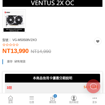
INTEL主機板
AMD主機板
2.5 SSD
M.2 SSD
型號：
VG-M50508V2XO
內接式硬碟
NT13,990
外接隨身碟
NT14,990
More Categories
庫存
有現貨
本商品信用卡優惠分期說明
$4,803/期
3
期
0
$2,425/期
6
期
首頁
估價
購物車
我的帳號
更多