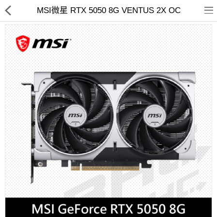
MSI微星 RTX 5050 8G VENTUS 2X OC
客訂商品
筆電
超值DIY主機
迷你PC專區
華碩品牌桌上型組裝機
處理器
記憶體