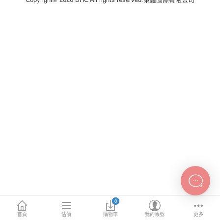
INTEL主機板
AMD主機板
2.5 SSD
M.2 SSD
內接式硬碟
外接隨身碟
More Categories
0
首頁
估價
購物車
我的帳號
更多