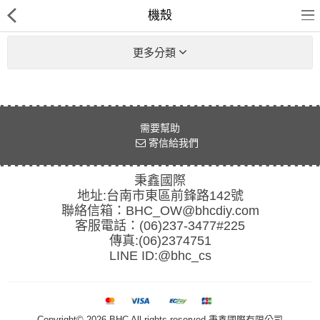
機殼
更多分類
客訂商品
需要幫助
筆電
寄信給我們
超值DIY主機
秉鑫國際
地址:台南市東區前鋒路142號
迷你PC專區
聯絡信箱：
BHC_OW@bhcdiy.com
客服電話：(06)237-3477#225
華碩品牌桌上型組裝機
傳真:(06)2374751
LINE ID:
@bhc_cs
處理器
記憶體
Copyright© 2026 BHC All rights reserved.秉鑫國際有限公司