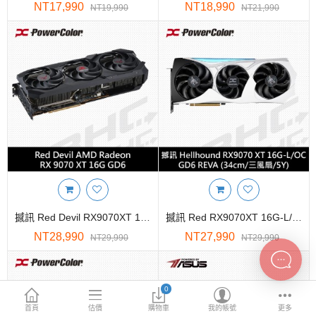
INTEL主機板
NT17,990
NT18,990
NT19,990
NT21,990
AMD主機板
2.5 SSD
M.2 SSD
內接式硬碟
外接隨身碟
More Categories
撼訊 Red Devil RX9070XT 16G-E/OC GDDR6 紅魔(36cm/三風扇/5Y)
撼訊 Red RX9070XT 16G-L/OC GDDR6 REVA (34cm/三風扇/5Y)
NT28,990
NT27,990
NT29,990
NT29,990
0
首頁
估價
購物車
我的帳號
更多