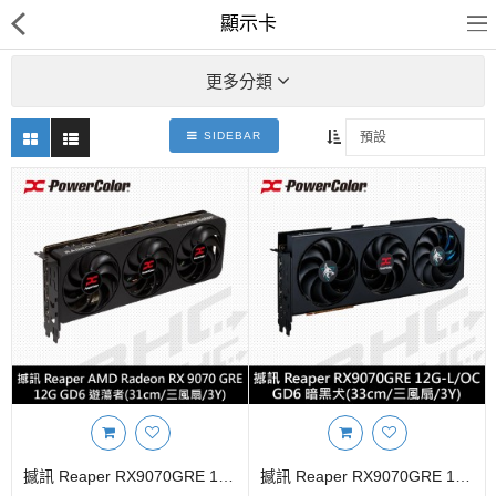
顯示卡
更多分類
SIDEBAR
客訂商品
筆電
超值DIY主機
迷你PC專區
華碩品牌桌上型組裝機
處理器
記憶體
撼訊 Reaper RX9070GRE 12G-A DDR6 遊蕩者(31cm/三風扇/3Y)
撼訊 Reaper RX9070GRE 12G-L/OC DDR6 暗黑犬(33cm/三風扇/3Y)