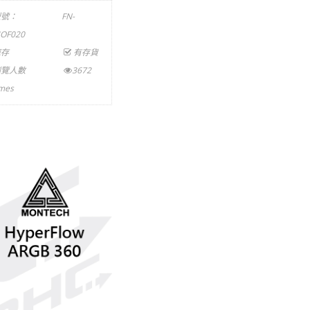
型號：
FN-
OF020
庫存
有存貨
瀏覽人數
3672
imes