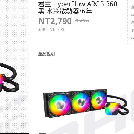
君主 HyperFlow ARGB 360
黑 水冷散熱器/6年
M
NT2,790
NT3,699
未稅：
NT2,790
t
產品說明