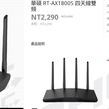
華碩 RT-AX1800S 四天線雙
頻
A
NT2,290
NT3,090
未稅：
NT2,290
t
產品說明