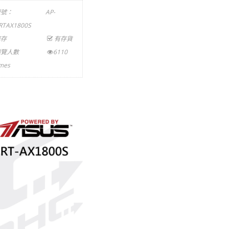
型號：
AP-
RTAX1800S
庫存
有存貨
瀏覽人數
6110
imes